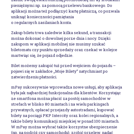
pieniężnymi np. za pomocą przelewu bankowego. Do
aplikacji można też podłączyć kartę płatniczą, co pozwala
uniknąć konieczności pamiętania
o regularnych zasilaniach konta.
Zakup biletu trwa zaledwie kilka sekund, a transakcji
można dokonać o dowolnej porze dnia i nocy. Dzięki
zakupom w aplikacji mobilnej nie musimy szukać
biletomatu czy punktu sprzedaży oraz czekać w kolejce
martwiąc się, że pojazd odjedzie.
Bilet możemy zakupić tuż przed wejściem do pojazdu –
pojawi się w zakładce „Moje Bilety” natychmiast po
zatwierdzeniu płatności.
mPay sukcesywnie wprowadza nowe usługi, aby aplikacja
była jak najbardziej funkcjonalna dla klientów. Korzystając
ze smartfona można płacić za postój samochodów w
strefach w blisko 80 miastach i na wielu parkingach
prywatnych, opłacać przejazdy autostradami, kupować
bilety na pociągi PKP Intercity oraz kolei regionalnych, a
także bilety komunikacji miejskiej w ponad 100 miastach.
W mPay można wybrać także korzystne ubezpieczenie
(np. na podróż czy samochodu), zrobić przelew, nadać