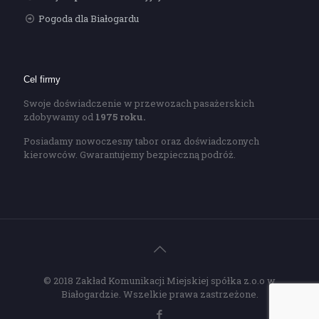
Pogoda dla Białogardu
Cel firmy
Swoje doświadczenie w przewozach pasażerskich
zdobywamy od
1975 roku.
Posiadamy nowoczesny tabor oraz doświadczonych
kierowców. Gwarantujemy bezpieczną podróż.
© 2018 Zakład Komunikacji Miejskiej spółka z.o.o w
Białogardzie. Wszelkie prawa zastrzeżone.