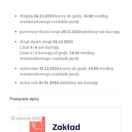
Wigilia
24.12.2023
kursy do godz.
16:00
według
weekendowego rozkładu jazdy
pierwszy dzień świąt
25.12.2023
autobusy nie kursują
drugi dzień świąt
26.12.2023
Linie
3
i
4
nie kursują
Linie
1
i
2
kursują od godz.
14:00
według
weekendowego rozkładu jazdy
sylwester
31.12.2023
kursy do godz.
16:00
według
weekendowego rozkładu jazdy
nowy rok
01.01.2024
autobusy nie kursują
Powiązane wpisy
18 czerwca, 2026