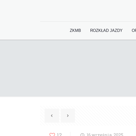
ZKMB
ROZKŁAD JAZDY
O
12
16 września, 2025