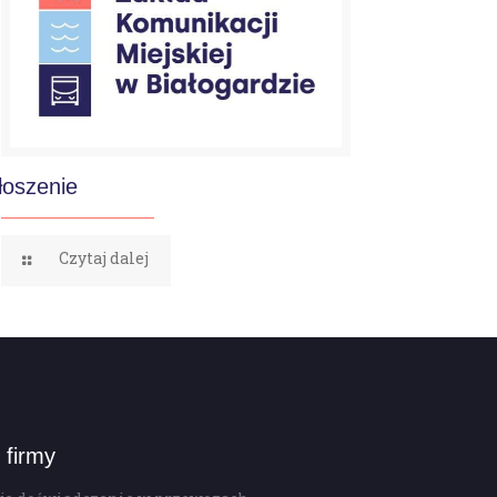
łoszenie
Czytaj dalej
 firmy