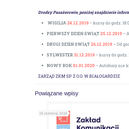
Drodzy Pasażerowie, poniżej znajdziecie inf
WIGILIA
24.12.2019
– kursy do godz. 1
PIERWSZY DZIEŃ ŚWIĄT
25.12.2019
– 
DRUGI DZIEŃ ŚWIĄT
26.12.2019
– Od g
SYLWESTER
31.12.2019
– kursy do godz.
NOWY ROK
01.01.2020
– Autobusy nie k
ZARZĄD ZKM SP. Z O.O. W BIAŁOGARDZIE
Powiązane wpisy
18 czerwca, 2026