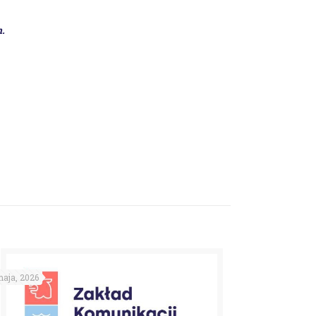
m
.
aja, 2026