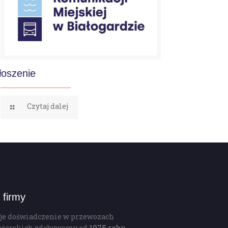
łoszenie
Czytaj dalej
 firmy
je doświadczenie w przewozach
ażerskich zdobywamy od
1975 roku.