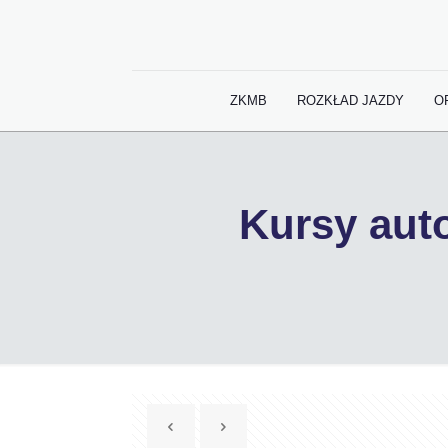
ZKMB
ROZKŁAD JAZDY
O
Kursy au