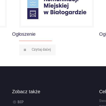
Ogłoszenie
Og
Czytaj dalej
Zobacz także
Cel
Swo
BIP
pas