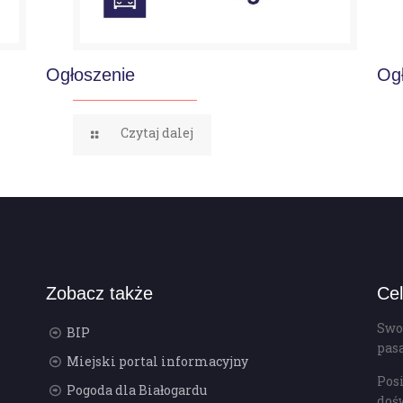
Ogłoszenie
Og
Czytaj dalej
Zobacz także
Cel
Swo
BIP
pas
Miejski portal informacyjny
Pos
Pogoda dla Białogardu
doś