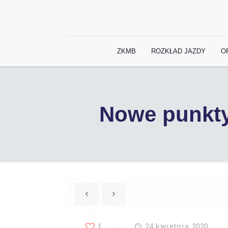
ZKMB
ROZKŁAD JAZDY
O
Nowe punkty
1
24 kwietnia, 2020