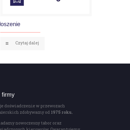
łoszenie
Czytaj dalej
 firmy
je doświadczenie w przewozach
ażerskich zdobywamy od
1975 roku.
iadamy nowoczesny tabor oraz
wiadczonych kierowców. Gwarantujemy