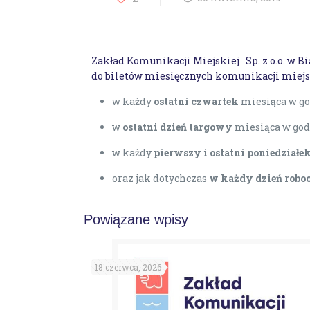
Zakład Komunikacji Miejskiej Sp. z o.o. w
do biletów miesięcznych komunikacji miejs
w każdy
ostatni czwartek
miesiąca w god
w
ostatni dzień targowy
miesiąca w godz
w każdy
pierwszy i ostatni poniedziałe
oraz jak dotychczas
w każdy dzień robo
Powiązane wpisy
18 czerwca, 2026