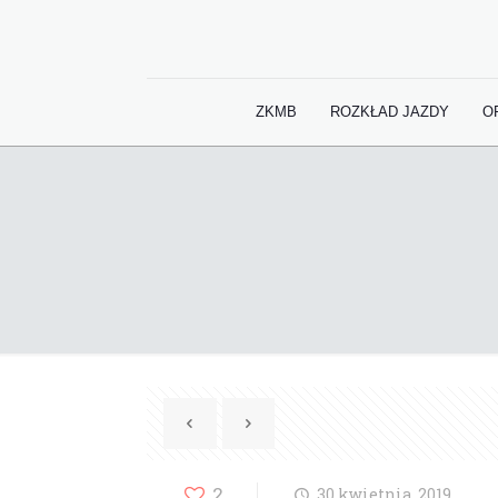
ZKMB
ROZKŁAD JAZDY
O
2
30 kwietnia, 2019