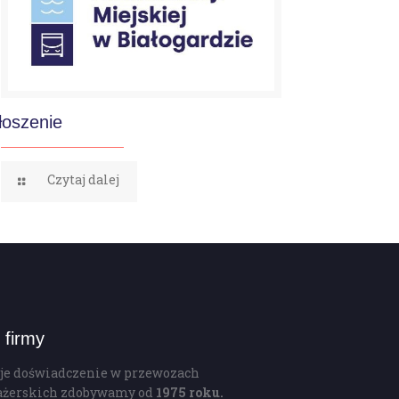
łoszenie
Czytaj dalej
 firmy
je doświadczenie w przewozach
ażerskich zdobywamy od
1975 roku.