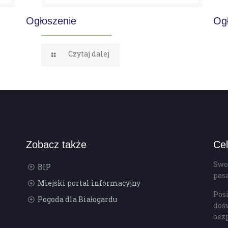
Ogłoszenie
Og
Czytaj dalej
Zobacz także
Cel
Swo
BIP
pas
Miejski portal informacyjny
Pos
Pogoda dla Białogardu
doś
bez