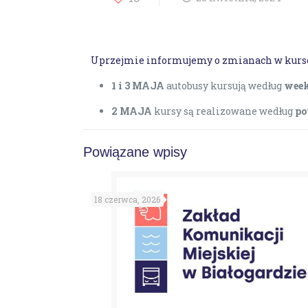
Uprzejmie informujemy o zmianach w kurs
1 i 3 MAJA
autobusy kursują według
week
2 MAJA
kursy są realizowane według
po
Powiązane wpisy
18 czerwca, 2026