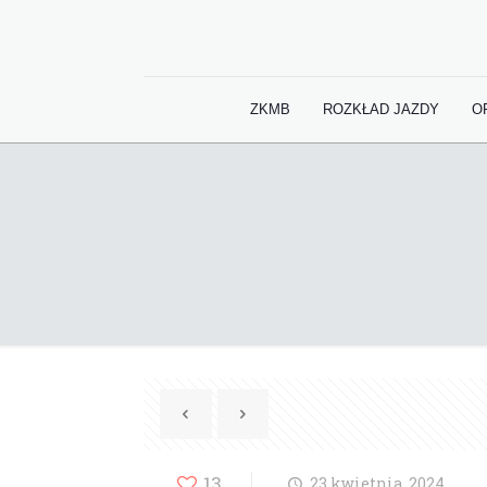
ZKMB
ROZKŁAD JAZDY
O
13
23 kwietnia, 2024