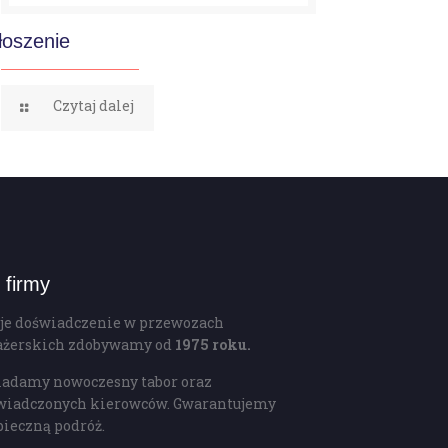
łoszenie
Czytaj dalej
 firmy
je doświadczenie w przewozach
ażerskich zdobywamy od
1975 roku.
iadamy nowoczesny tabor oraz
wiadczonych kierowców. Gwarantujemy
pieczną podróż.