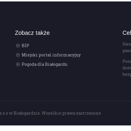
Zobacz także
Cel
Swo
BIP
pas
Miejski portal informacyjny
Pos
Pogoda dla Białogardu
doś
bez
z.o.o w Białogardzie. Wszelkie prawa zastrzeżone.