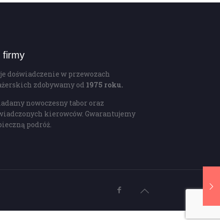
 firmy
je doświadczenie w przewozach
ażerskich zdobywamy od
1975 roku.
iadamy nowoczesny tabor oraz
wiadczonych kierowców. Gwarantujemy
pieczną podróż.