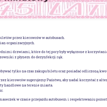
biletów przez kierowców w autobusach.
an organizacyjnych.
dnimi drzwiami, które do tej pory były wyłączone z korzystani
zowniki z płynem do dezynfekcji rąk.
bywać tylko na czas zakupu biletu oraz posiadać odliczoną kwot
z kierowców sugerujemy Państwu, aby nadal korzystać z alter
y handlowe na terenie miasta.
ć.
seczek w czasie przejazdu autobusem i respektowaniu pozosta