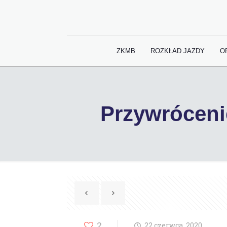
ZKMB
ROZKŁAD JAZDY
O
Przywróceni
2
22 czerwca, 2020