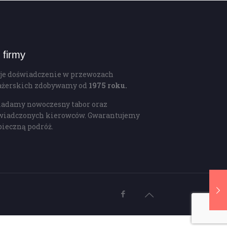
 firmy
je doświadczenie w przewozach
ażerskich zdobywamy od
1975 roku.
iadamy nowoczesny tabor oraz
wiadczonych kierowców. Gwarantujemy
pieczną podróż.