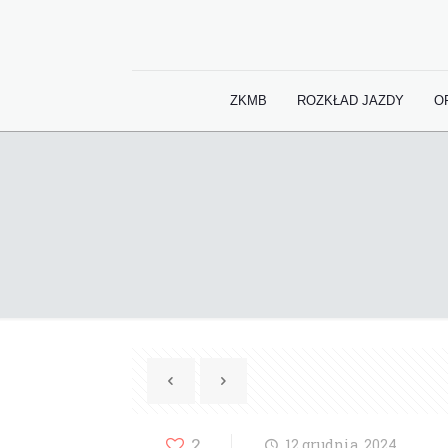
ZKMB
ROZKŁAD JAZDY
O
2
12 grudnia, 2024