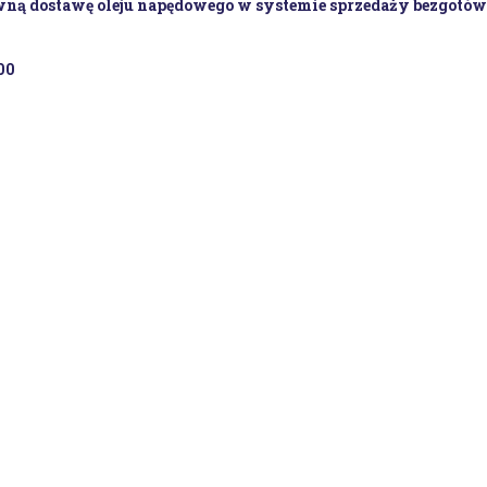
wną
dostawę oleju napędowego w systemie sprzedaży bezgotó
00