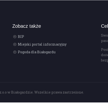
Zobacz także
Cel
Swo
BIP
pas
Miejski portal informacyjny
Pos
Pogoda dla Białogardu
doś
bez
z.o.o w Białogardzie. Wszelkie prawa zastrzeżone.