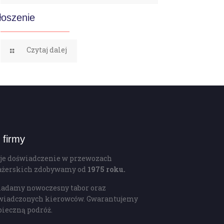
łoszenie
Czytaj dalej
 firmy
je doświadczenie w przewozach
ażerskich zdobywamy od
1975 roku.
iadamy nowoczesny tabor oraz
wiadczonych kierowców. Gwarantujemy
pieczną podróż.