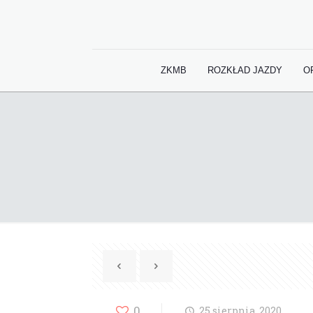
ZKMB
ROZKŁAD JAZDY
O
0
25 sierpnia, 2020