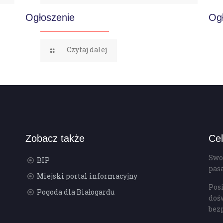
Ogłoszenie
Og
Czytaj dalej
Zobacz także
Cel
Swo
BIP
pas
Miejski portal informacyjny
Pos
Pogoda dla Białogardu
doś
bez